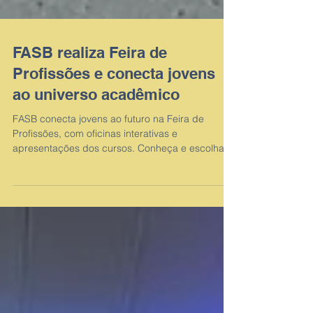
FASB realiza Feira de
Profissões e conecta jovens
ao universo acadêmico
FASB conecta jovens ao futuro na Feira de
Profissões, com oficinas interativas e
apresentações dos cursos. Conheça e escolha
sua carreira!