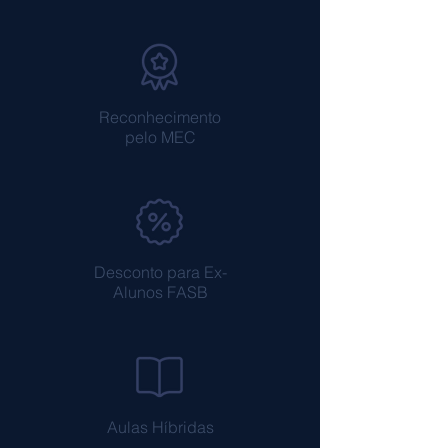
Reconhecimento
pelo MEC
Desconto para Ex-
Alunos FASB
Aulas Híbridas