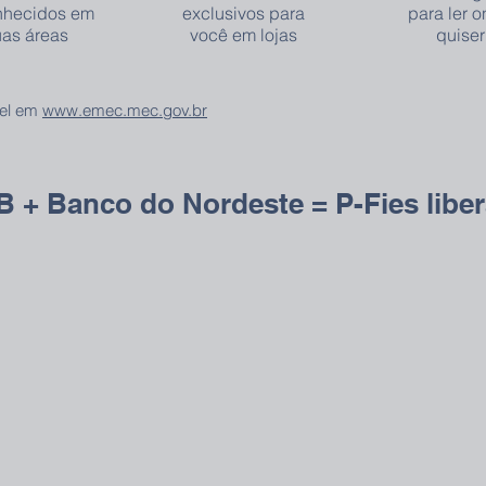
nhecidos em
exclusivos para
para ler 
uas áreas
você em lojas
quiser
vel em
www.emec.mec.gov.br
 + Banco do Nordeste = P-Fies libe