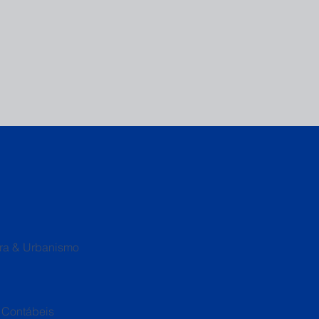
ura & Urbanismo
 Contábeis