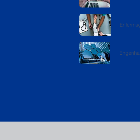
Enferma
Engenhar