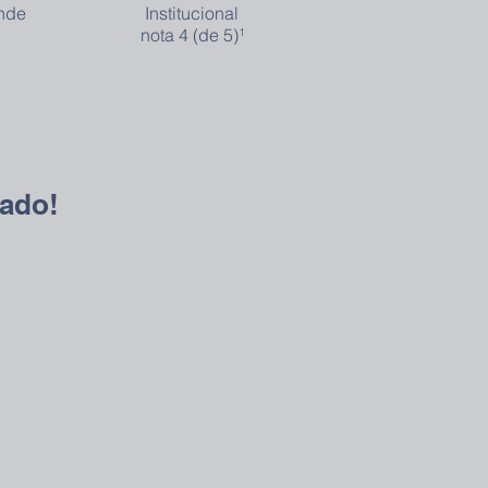
onde
Institucional
nota 4 (de 5)¹
rado!