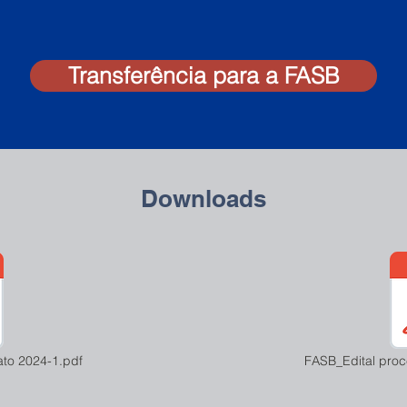
Transferência para a FASB
Downloads
to 2024-1.pdf
FASB_Edital proc