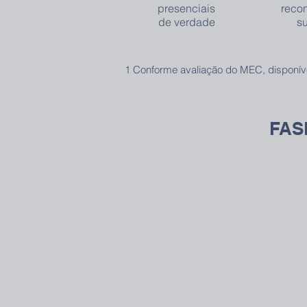
presenciais
reco
de verdade
s
1 Conforme avaliação do MEC, disponí
FASB