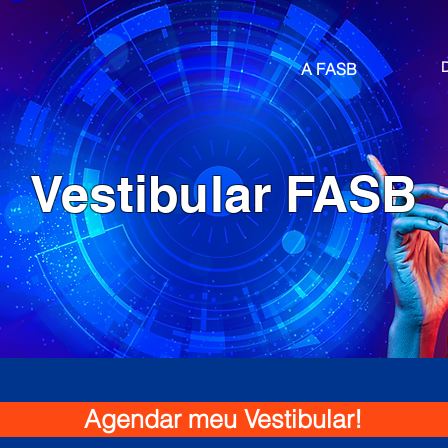
A FASB
Vestibular FASB
Agendar meu Vestibular!