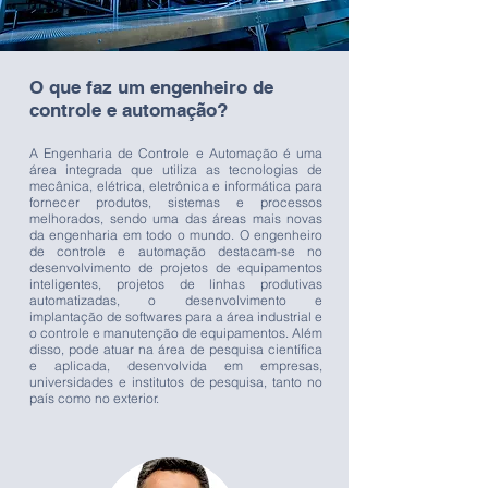
O que faz um engenheiro de
controle e automação?
A Engenharia de Controle e Automação é uma
área integrada que utiliza as tecnologias de
mecânica, elétrica, eletrônica e informática para
fornecer produtos, sistemas e processos
melhorados, sendo uma das áreas mais novas
da engenharia em todo o mundo.
O engenheiro
de controle e automação
destacam-se no
desenvolvimento de projetos de equipamentos
inteligentes, projetos de linhas produtivas
automatizadas, o desenvolvimento e
implantação de softwares para a área industrial e
o controle e manutenção de equipamentos. Além
disso, pode atuar na área de pesquisa científica
e aplicada, desenvolvida em empresas,
universidades e institutos de pesquisa, tanto no
país como no exterior.