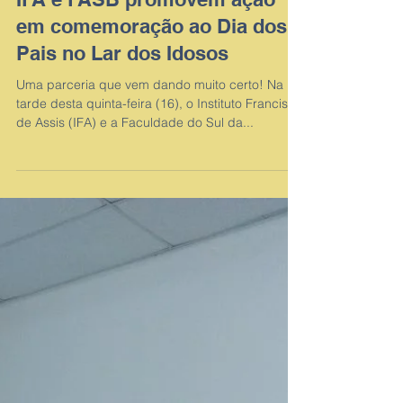
IFA e FASB promovem ação
em comemoração ao Dia dos
Pais no Lar dos Idosos
Uma parceria que vem dando muito certo! Na
tarde desta quinta-feira (16), o Instituto Francisco
de Assis (IFA) e a Faculdade do Sul da...