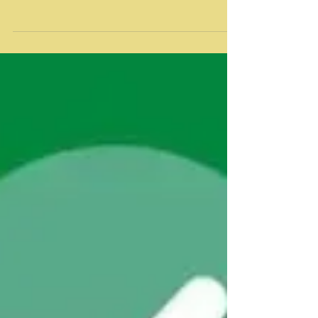
Guimarães na manhã desta sexta-feira 31 de
agosto, preparou com muito carinho o “Dia da...