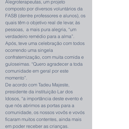
Alegroterapeutas, um projeto 
composto por diversos voluntários da 
FASB (dentre professores e alunos), os 
quais têm o objetivo real de levar, às 
pessoas,  a mais pura alegria, “um 
verdadeiro remédio para a alma”.
Após, teve uma celebração com todos 
ocorrendo uma singela 
confraternização, com muita comida e 
guloseimas. “Quero agradecer a toda 
comunidade em geral por este 
momento”.
De acordo com Tadeu Majeste, 
presidente da instituição Lar dos 
Idosos, “a importância deste evento é 
que nós abrimos as portas para a 
comunidade, os nossos vovôs e vovós 
ficaram muitos contentes, ainda mais 
em poder receber as crianças. 