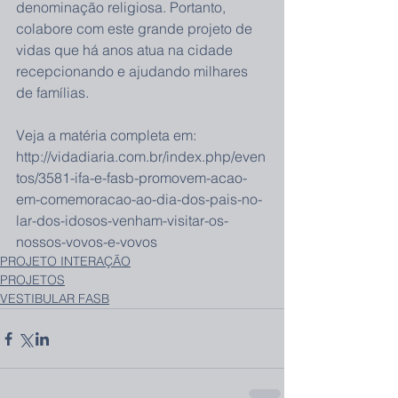
denominação religiosa. Portanto, 
colabore com este grande projeto de 
vidas que há anos atua na cidade 
recepcionando e ajudando milhares 
de famílias.
Veja a matéria completa em: 
http://vidadiaria.com.br/index.php/even
tos/3581-ifa-e-fasb-promovem-acao-
em-comemoracao-ao-dia-dos-pais-no-
lar-dos-idosos-venham-visitar-os-
nossos-vovos-e-vovos
PROJETO INTERAÇÃO
PROJETOS
VESTIBULAR FASB