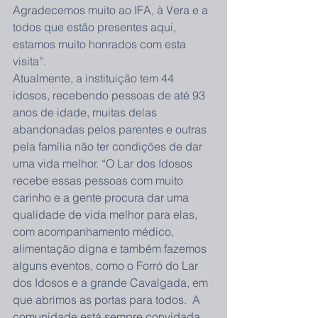
Agradecemos muito ao IFA, à Vera e a 
todos que estão presentes aqui, 
estamos muito honrados com esta 
visita”.
Atualmente, a instituição tem 44 
idosos, recebendo pessoas de até 93 
anos de idade, muitas delas 
abandonadas pelos parentes e outras 
pela família não ter condições de dar 
uma vida melhor. “O Lar dos Idosos 
recebe essas pessoas com muito 
carinho e a gente procura dar uma 
qualidade de vida melhor para elas, 
com acompanhamento médico, 
alimentação digna e também fazemos 
alguns eventos, como o Forró do Lar 
dos Idosos e a grande Cavalgada, em 
que abrimos as portas para todos.  A 
comunidade está sempre convidada 