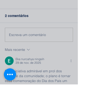
2 comentários
Escreva um comentário
Mais recente
Eka nurcahya ningsih
29 de nov. de 2025
Que iniciativa admirável em prol dos 
idosos e da comunidade; o plano é tornar 
essa comemoração do Dia dos Pais um 
evento anual e com mais parcerias no 
futuro? Cordialmente <a 
href="https://jakarta.telkomuniversity.ac.id/e
n/college-glossary-part-1/">Telkom 
University Jakarta</a>