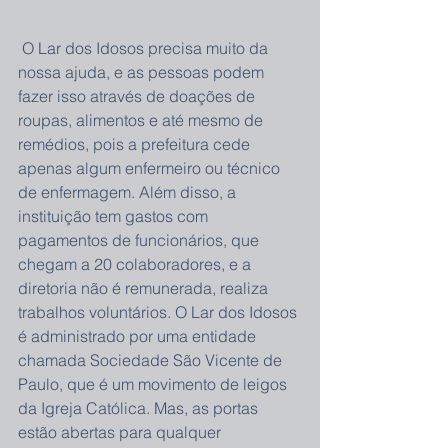
 O Lar dos Idosos precisa muito da 
nossa ajuda, e as pessoas podem 
fazer isso através de doações de 
roupas, alimentos e até mesmo de 
remédios, pois a prefeitura cede 
apenas algum enfermeiro ou técnico 
de enfermagem. Além disso, a 
instituição tem gastos com 
pagamentos de funcionários, que 
chegam a 20 colaboradores, e a 
diretoria não é remunerada, realiza 
trabalhos voluntários. O Lar dos Idosos 
é administrado por uma entidade 
chamada Sociedade São Vicente de 
Paulo, que é um movimento de leigos 
da Igreja Católica. Mas, as portas 
estão abertas para qualquer 