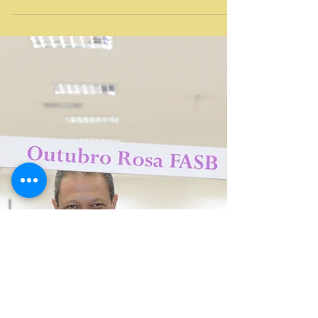
Inscrições abertas para
workshop gratuito da FASB
sobre mercado financeiro e
investimentos
Será realizado no dia 08 de outubro, no núcleo
de pós-graduação da FASB, mediado pelo
professor Flávio Brito, Workshop com o intuito
de...