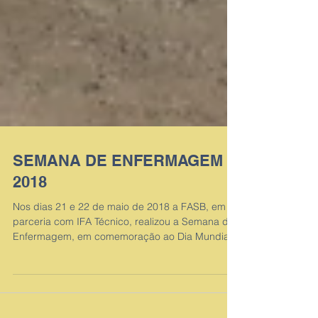
SEMANA DE ENFERMAGEM -
2018
Nos dias 21 e 22 de maio de 2018 a FASB, em
parceria com IFA Técnico, realizou a Semana da
Enfermagem, em comemoração ao Dia Mundial
do...