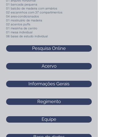
01 arquivo horizontal
01 bancada pequena
01 balcão de madeira com armários
02 escaninhos com 37 compartimentos
04 ares-condicionados
01 mostruário de madeira
02 acentos puffs
01 mesinha de centro
01 mesa individual
06 baias de estudo individual
Pesquisa Online
Acervo
Informações Gerais
Regimento
Equipe