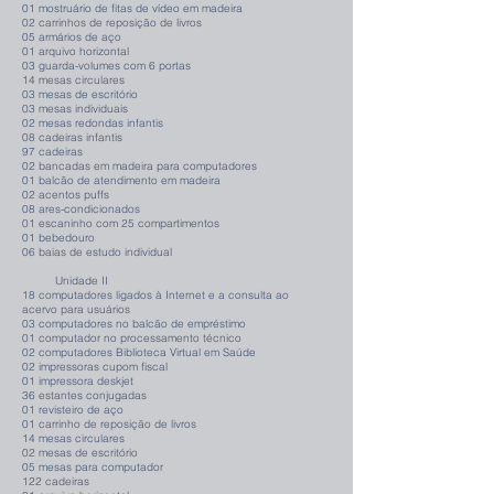
01 mostruário de fitas de vídeo em madeira
02 carrinhos de reposição de livros
05 armários de aço
01 arquivo horizontal
03 guarda-volumes com 6 portas
14 mesas circulares
03 mesas de escritório
03 mesas individuais
02 mesas redondas infantis
08 cadeiras infantis
97 cadeiras
02 bancadas em madeira para computadores
01 balcão de atendimento em madeira
02 acentos puffs
08 ares-condicionados
01 escaninho com 25 compartimentos
01 bebedouro
06 baias de estudo individual
Unidade II
18 computadores ligados à Internet e a consulta ao
acervo para usuários
03 computadores no balcão de empréstimo
01 computador no processamento técnico
02 computadores Biblioteca Virtual em Saúde
02 impressoras cupom fiscal
01 impressora deskjet
36 estantes conjugadas
01 revisteiro de aço
01 carrinho de reposição de livros
14 mesas circulares
02 mesas de escritório
05 mesas para computador
122 cadeiras