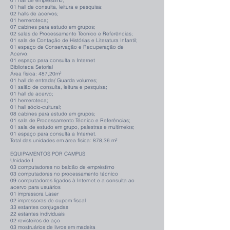
01 hall de empréstimo;
01 hall de consulta, leitura e pesquisa;
02 halls de acervos;
01 hemeroteca;
07 cabines para estudo em grupos;
02 salas de Processamento Técnico e Referências;
01 sala de Contação de Histórias e Literatura Infantil;
01 espaço de Conservação e Recuperação de
Acervo;
01 espaço para consulta a Internet
Biblioteca Setorial
Área física: 487,20m²
01 hall de entrada/ Guarda volumes;
01 salão de consulta, leitura e pesquisa;
01 hall de acervo;
01 hemeroteca;
01 hall sócio-cultural;
08 cabines para estudo em grupos;
01 sala de Processamento Técnico e Referências;
01 sala de estudo em grupo, palestras e multimeios;
01 espaço para consulta a Internet.
Total das unidades em área física: 878,36 m²
EQUIPAMENTOS POR CAMPUS
Unidade I
03 computadores no balcão de empréstimo
03 computadores no processamento técnico
09 computadores ligados à Internet e a consulta ao
acervo para usuários
01 impressora Laser
02 impressoras de cupom fiscal
33 estantes conjugadas
22 estantes individuais
02 revisteiros de aço
03 mostruários de livros em madeira