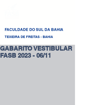
FACULDADE DO SUL DA BAHIA
TEIXEIRA DE FREITAS - BAHIA
GABARITO VESTIBULAR
FASB 2023 - 06/11