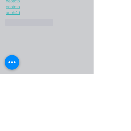
neototo
neototo
aceh4d
Curtir
Responder
Fique por dentro de nossas
atualizações!