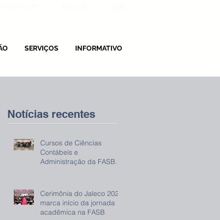
adêmico FASB
Webmail
LGPD
ÃO
SERVIÇOS
INFORMATIVO
Notícias recentes
Cursos de Ciências
Contábeis e
Administração da FASB
promovem evento sobre
IRPF 2026
Cerimônia do Jaleco 2026
marca início da jornada
acadêmica na FASB