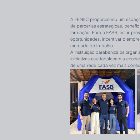
A FENEC proporcionou um espaço 
de parcerias estratégicas, benefi
formação. Para a FASB, estar pre
oportunidades, incentivar o empr
mercado de trabalho.
A instituição parabeniza os organ
iniciativas que fortalecem a econ
de uma rede cada vez mais conect