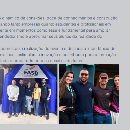
dinâmico de conexões, troca de conhecimentos e construção 
ciando tanto empresas quanto estudantes e profissionais em 
sente em momentos como esse é fundamental para ampliar 
eendedorismo e aproximar seus alunos da realidade do 
izadores pela realização do evento e destaca a importância de 
omia local, estimulam a inovação e contribuem para a formação 
ada e preparada para os desafios do futuro.