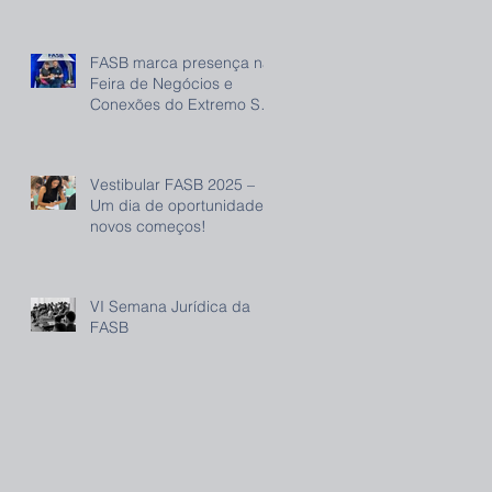
FASB marca presença na
Feira de Negócios e
Conexões do Extremo Sul
(FENEC) e reforça
compromisso com o
desenvolvimento regional
Vestibular FASB 2025 –
Um dia de oportunidade e
novos começos!
VI Semana Jurídica da
FASB