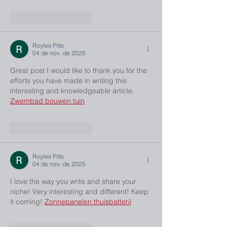
Curtir
Responder
Royles Pitts
04 de nov. de 2025
Great post I would like to thank you for the 
efforts you have made in writing this 
interesting and knowledgeable article. 
Zwembad bouwen tuin
Curtir
Responder
Royles Pitts
04 de nov. de 2025
I love the way you write and share your 
niche! Very interesting and different! Keep 
it coming! 
Zonnepanelen thuisbatterij