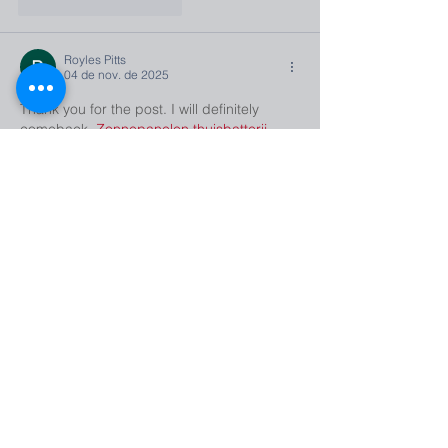
Curtir
Responder
Royles Pitts
04 de nov. de 2025
Thank you for the post. I will definitely 
comeback. 
Zonnepanelen thuisbatterij
Curtir
Responder
Royles Pitts
04 de nov. de 2025
Such a very useful article. Very interesting 
to read this article.I would like to thank you 
for the efforts you had made for writing this 
awesome article. 
Installateur zonnepanelen
Curtir
Responder
Mostrar mais comentários