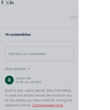
16 comentários
Escreva um comentário
Mais recente
Royles Pitts
04 de nov. de 2025
Such a very useful article. Very interesting 
to read this article.I would like to thank you 
for the efforts you had made for writing this 
awesome article. 
Zonnepanelen prijs