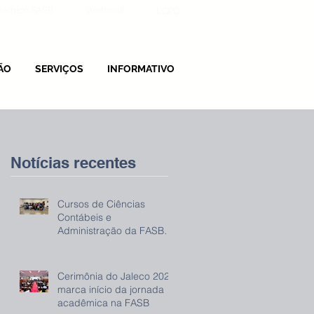
adêmico FASB
Webmail
LGPD
ÃO
SERVIÇOS
INFORMATIVO
Notícias recentes
Cursos de Ciências
Contábeis e
Administração da FASB
promovem evento sobre
IRPF 2026
Cerimônia do Jaleco 2026
marca início da jornada
acadêmica na FASB