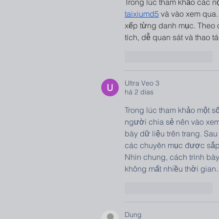
Trong lúc tham khảo các nội
taixiumd5
 và vào xem qua.
xếp từng danh mục. Theo c
tích, dễ quan sát và thao tác
Curtir
Responder
Ultra Veo 3
há 2 dias
Trong lúc tham khảo một số
người chia sẻ nên vào xem 
bày dữ liệu trên trang. Sau
các chuyên mục được sắp xế
Nhìn chung, cách trình bày
không mất nhiều thời gian.
Curtir
Responder
Dung