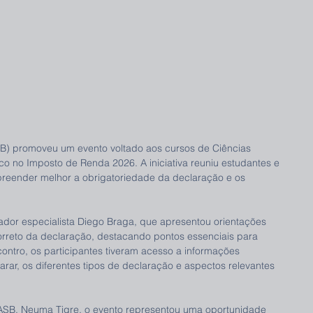
B) promoveu um evento voltado aos cursos de Ciências 
o no Imposto de Renda 2026. A iniciativa reuniu estudantes e 
eender melhor a obrigatoriedade da declaração e os 
tador especialista Diego Braga, que apresentou orientações 
orreto da declaração, destacando pontos essenciais para 
ontro, os participantes tiveram acesso a informações 
rar, os diferentes tipos de declaração e aspectos relevantes 
ASB, Neuma Tigre, o evento representou uma oportunidade 