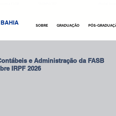
Sistema SEI
 com a FASB
Vestibular
Portal Ac
 BAHIA
SOBRE
GRADUAÇÃO
PÓS-GRADUAÇ
Contábeis e Administração da FASB
bre IRPF 2026