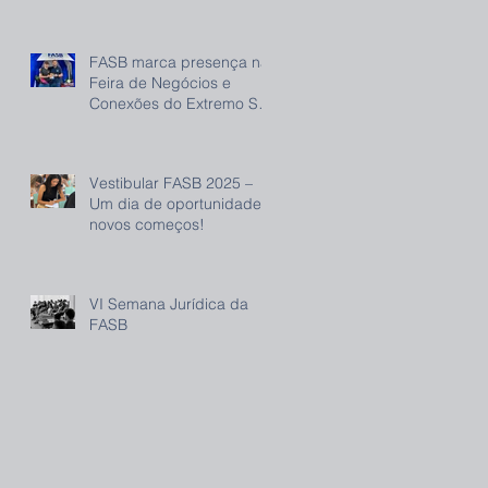
FASB marca presença na
Feira de Negócios e
Conexões do Extremo Sul
(FENEC) e reforça
compromisso com o
desenvolvimento regional
Vestibular FASB 2025 –
Um dia de oportunidade e
novos começos!
VI Semana Jurídica da
FASB