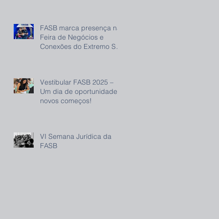
FASB marca presença na
Feira de Negócios e
Conexões do Extremo Sul
(FENEC) e reforça
compromisso com o
desenvolvimento regional
Vestibular FASB 2025 –
Um dia de oportunidade e
novos começos!
VI Semana Jurídica da
FASB