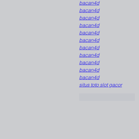
bacan4d
bacan4d
bacan4d
bacan4d
bacan4d
bacan4d
bacan4d
bacan4d
bacan4d
bacan4d
bacan4d
situs toto slot gacor
Curtir
Responder