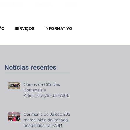
adêmico FASB
Webmail
LGPD
ÃO
SERVIÇOS
INFORMATIVO
Notícias recentes
Cursos de Ciências
Contábeis e
Administração da FASB
promovem evento sobre
IRPF 2026
Cerimônia do Jaleco 2026
marca início da jornada
acadêmica na FASB