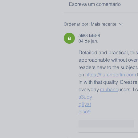
Escreva um comentário
Ordenar por:
Mais recente
ali88 kiki88
04 de jan.
Detailed and practical, thi
approachable without oversi
readers new to the subject.
on 
https://hurenberlin.com
 
in with that quality. Great r
everyday 
rauhane
users. I
s3udy
q8yat
elso9
Curtir
Responder