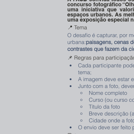
concurso fotográfico “Ol
uma iniciativa que valor
espaços urbanos. As melh
uma exposição especial na
📍 Tema
O desafio é capturar, por m
urbana:
paisagens, cenas do
contrastes que fazem da ci
📌 Regras para participaçã
Cada participante pode
tema;
A imagem deve estar 
Junto com a foto, deve
Nome completo
Curso (ou curso c
Título da foto
Breve descrição (a
Cidade onde a foto 
O envio deve ser feito 