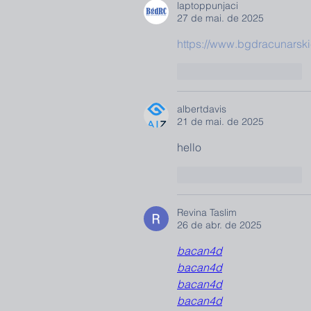
laptoppunjaci
27 de mai. de 2025
https://www.bgdracunarski
Curtir
Responder
albertdavis
21 de mai. de 2025
hello
Curtir
Responder
Revina Taslim
26 de abr. de 2025
bacan4d
bacan4d
bacan4d
bacan4d