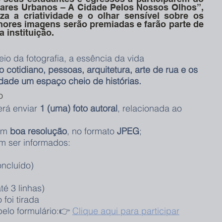
hares Urbanos – A Cidade Pelos Nossos Olhos”, 
iza a criatividade e o olhar sensível sobre os 
ores imagens serão premiadas e farão parte de 
 instituição.
eio da fotografia, a essência da vida 
 cotidiano, pessoas, arquitetura, arte de rua e os 
dade um espaço cheio de histórias.
o
rá enviar 
1 (uma) foto autoral
, relacionada ao 
em 
boa resolução
, no formato 
JPEG
;
m ser informados:
oncluído)
té 3 linhas)
foi tirada
pelo formulário:👉 
Clique aqui para participar