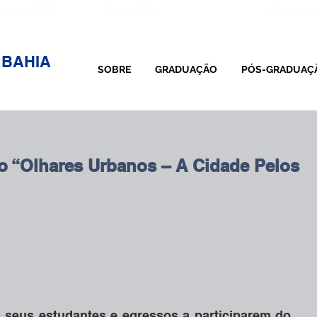
Sistema SEI
 com a FASB
Vestibular
Portal Ac
 BAHIA
SOBRE
GRADUAÇÃO
PÓS-GRADUAÇ
o “Olhares Urbanos – A Cidade Pelos
seus estudantes e egressos a participarem do 