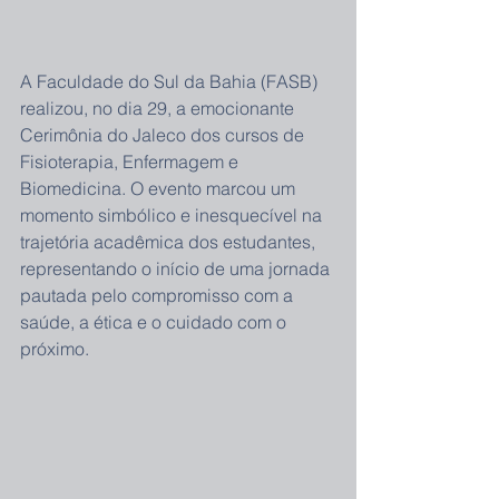
A Faculdade do Sul da Bahia (FASB) 
realizou, no dia 29, a emocionante 
Cerimônia do Jaleco dos cursos de 
Fisioterapia, Enfermagem e 
Biomedicina. O evento marcou um 
momento simbólico e inesquecível na 
trajetória acadêmica dos estudantes, 
representando o início de uma jornada 
pautada pelo compromisso com a 
saúde, a ética e o cuidado com o 
próximo.