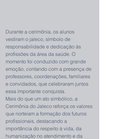
Durante a cerimônia, os alunos 
vestiram o jaleco, símbolo de 
responsabilidade e dedicação às 
profissões da área da saúde. O 
momento foi conduzido com grande 
emoção, contando com a presença de 
professores, coordenações, familiares 
e convidados, que celebraram juntos 
essa importante conquista.
Mais do que um ato simbólico, a 
Cerimônia do Jaleco reforça os valores 
que norteiam a formação dos futuros 
profissionais, destacando a 
importância do respeito à vida, da 
humanização no atendimento e da 