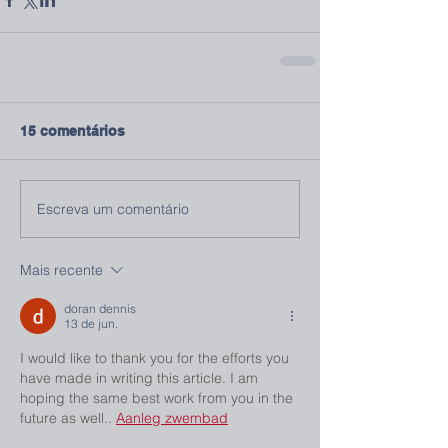
15 comentários
Escreva um comentário
Mais recente
doran dennis
13 de jun.
I would like to thank you for the efforts you 
have made in writing this article. I am 
hoping the same best work from you in the 
future as well.. 
Aanleg zwembad