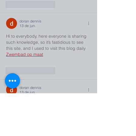
Curtir
Responder
doran dennis
13 de jun.
Hi to everybody, here everyone is sharing 
such knowledge, so it’s fastidious to see 
this site, and I used to visit this blog daily 
Zwembad op maat
Curtir
Responder
doran dennis
13 de jun.
This is a great article thanks for sharing 
this informative information. I will visit your 
blog regularly for some latest post. I will 
visit your blog regularly for Some latest 
post. 
Schwimmbecken polypropylen