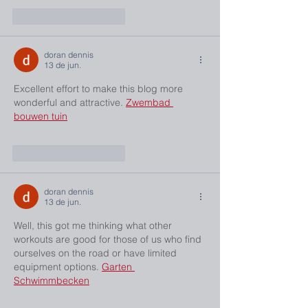
Curtir
Responder
doran dennis
13 de jun.
Excellent effort to make this blog more 
wonderful and attractive. 
Zwembad 
bouwen tuin
Curtir
Responder
doran dennis
13 de jun.
Well, this got me thinking what other 
workouts are good for those of us who find 
ourselves on the road or have limited 
equipment options. 
Garten 
Schwimmbecken