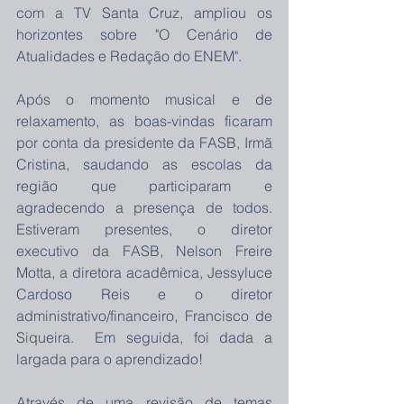
com a TV Santa Cruz, ampliou os 
horizontes sobre "O Cenário de 
Atualidades e Redação do ENEM".
Após o momento musical e de 
relaxamento, as boas-vindas ficaram 
por conta da presidente da FASB, Irmã 
Cristina, saudando as escolas da 
região que participaram e 
agradecendo a presença de todos. 
Estiveram presentes, o diretor 
executivo da FASB, Nelson Freire 
Motta, a diretora acadêmica, Jessyluce 
Cardoso Reis e o diretor 
administrativo/financeiro, Francisco de 
Siqueira.  Em seguida, foi dada a 
largada para o aprendizado!
Através de uma revisão de temas 