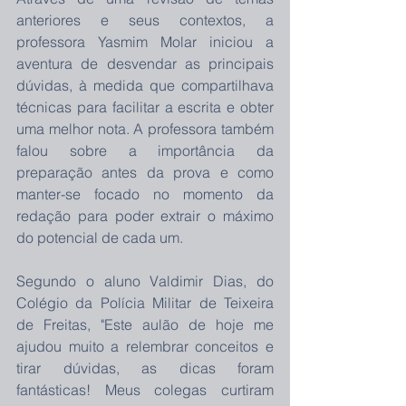
anteriores e seus contextos, a 
professora Yasmim Molar iniciou a 
aventura de desvendar as principais 
dúvidas, à medida que compartilhava 
técnicas para facilitar a escrita e obter 
uma melhor nota. A professora também 
falou sobre a importância da 
preparação antes da prova e como 
manter-se focado no momento da 
redação para poder extrair o máximo 
do potencial de cada um.
Segundo o aluno Valdimir Dias, do 
Colégio da Polícia Militar de Teixeira 
de Freitas, "Este aulão de hoje me 
ajudou muito a relembrar conceitos e 
tirar dúvidas, as dicas foram 
fantásticas! Meus colegas curtiram 