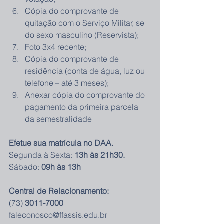
Cópia do comprovante de 
quitação com o Serviço Militar, se 
do sexo masculino (Reservista);  
Foto 3x4 recente;  
Cópia do comprovante de 
residência (conta de água, luz ou 
telefone – até 3 meses);  
Anexar cópia do comprovante do 
pagamento da primeira parcela 
da semestralidade 
Efetue sua matrícula no DAA.
Segunda à Sexta: 
13h às 21h30.
Sábado: 
09h às 13h
Central de Relacionamento:
(73) 
3011-7000
faleconosco@ffassis.edu.br