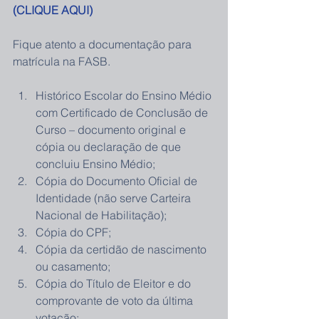
(CLIQUE AQUI)
Fique atento a documentação para 
matrícula na FASB.
Histórico Escolar do Ensino Médio 
com Certificado de Conclusão de 
Curso – documento original e 
cópia ou declaração de que 
concluiu Ensino Médio;  
Cópia do Documento Oficial de 
Identidade (não serve Carteira 
Nacional de Habilitação);  
Cópia do CPF;  
Cópia da certidão de nascimento 
ou casamento;  
Cópia do Título de Eleitor e do 
comprovante de voto da última 
votação;  