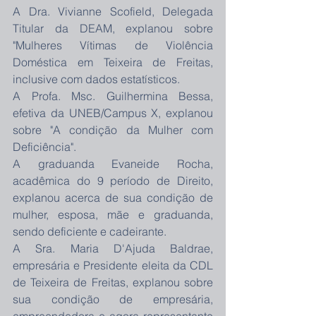
A Dra. Vivianne Scofield, Delegada 
Titular da DEAM, explanou sobre 
"Mulheres Vítimas de Violência 
Doméstica em Teixeira de Freitas, 
inclusive com dados estatísticos.
A Profa. Msc. Guilhermina Bessa, 
efetiva da UNEB/Campus X, explanou 
sobre "A condição da Mulher com 
Deficiência". 
A graduanda Evaneide Rocha, 
acadêmica do 9 período de Direito, 
explanou acerca de sua condição de 
mulher, esposa, mãe e graduanda, 
sendo deficiente e cadeirante.
A Sra. Maria D'Ajuda Baldrae, 
empresária e Presidente eleita da CDL 
de Teixeira de Freitas, explanou sobre 
sua condição de empresária, 