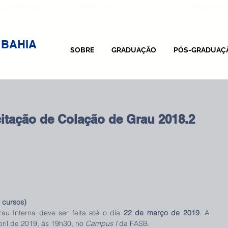
Sistema SEI
 com a FASB
Vestibular
Portal Ac
 BAHIA
SOBRE
GRADUAÇÃO
PÓS-GRADUAÇ
citação de Colação de Grau 2018.2
 cursos)
au Interna deve ser feita até o dia 
22 de março de 2019
. A 
ril de 2019, às 19h30, no 
Campus I
 da FASB.