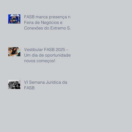
FASB marca presença na
Feira de Negócios e
Conexões do Extremo Sul
(FENEC) e reforça
compromisso com o
desenvolvimento regional
Vestibular FASB 2025 –
Um dia de oportunidade e
novos começos!
VI Semana Jurídica da
FASB