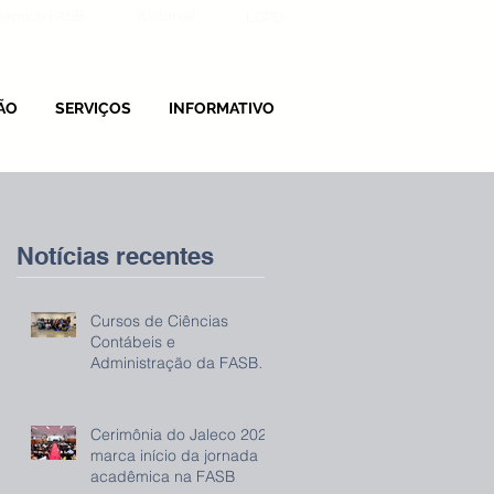
adêmico FASB
Webmail
LGPD
ÃO
SERVIÇOS
INFORMATIVO
Notícias recentes
Cursos de Ciências
Contábeis e
Administração da FASB
promovem evento sobre
IRPF 2026
Cerimônia do Jaleco 2026
marca início da jornada
acadêmica na FASB