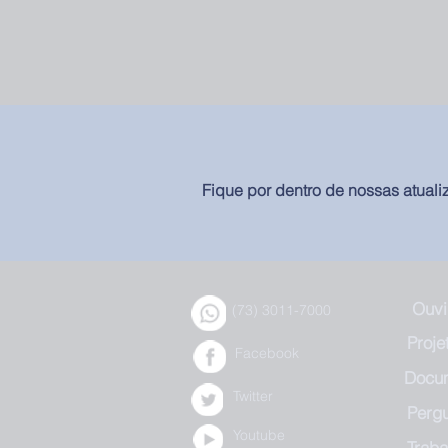
Fique por dentro de nossas atuali
Ouvi
(73) 3011-7000
Proje
Facebook
Docu
Twitter
Perg
Youtube
Trab