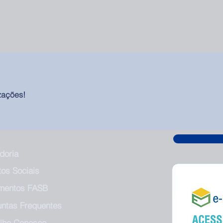
zações!
doria
tos Sociais
mentos FASB
untas Frequentes
alhe Conosco