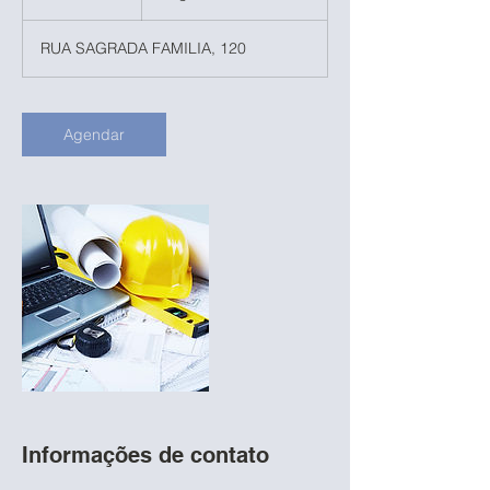
0
m
RUA SAGRADA FAMILIA, 120
i
n
Agendar
Informações de contato