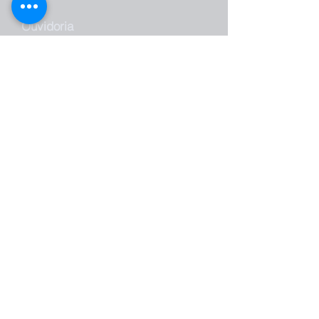
Ouvidoria
Projetos Sociais
Documentos FASB
Perguntas Frequentes
Trabalhe Conosco
Vestibular FASB