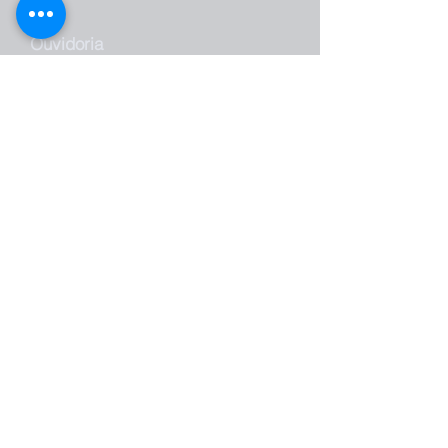
Ouvidoria
Projetos Sociais
Documentos FASB
Perguntas Frequentes
Trabalhe Conosco
Vestibular FASB