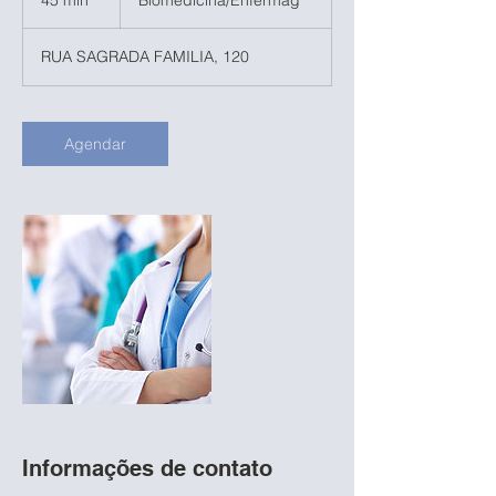
45 min
4
Biomedicina/Enfermag
5
m
RUA SAGRADA FAMILIA, 120
i
n
Agendar
Informações de contato