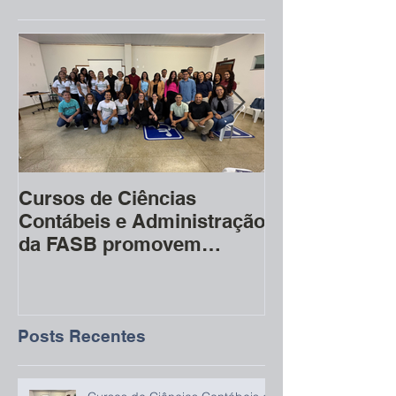
Posts Em Destaque
Cursos de Ciências
Cerimônia do 
Contábeis e Administração
marca início 
da FASB promovem
acadêmica na
evento sobre IRPF 2026
Posts Recentes