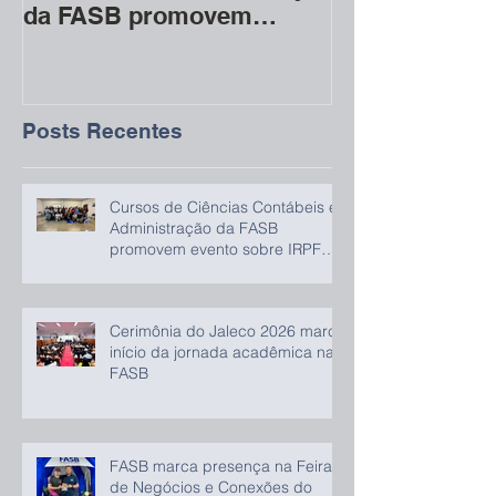
da FASB promovem
acadêmica na
evento sobre IRPF 2026
Posts Recentes
Cursos de Ciências Contábeis e
Administração da FASB
promovem evento sobre IRPF
2026
Cerimônia do Jaleco 2026 marca
início da jornada acadêmica na
FASB
FASB marca presença na Feira
de Negócios e Conexões do