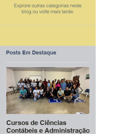
Explore outras categorias neste
blog ou volte mais tarde.
Posts Em Destaque
Cursos de Ciências
Cerimônia do 
Contábeis e Administração
marca início 