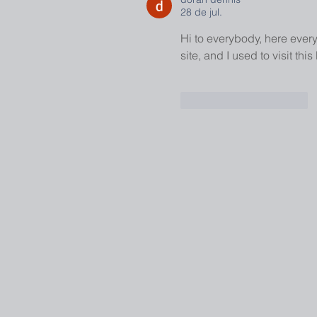
28 de jul.
Hi to everybody, here every
site, and I used to visit this
Curtir
Responder