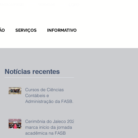
adêmico FASB
Webmail
LGPD
ÃO
SERVIÇOS
INFORMATIVO
Notícias recentes
Cursos de Ciências
Contábeis e
Administração da FASB
promovem evento sobre
IRPF 2026
Cerimônia do Jaleco 2026
marca início da jornada
acadêmica na FASB