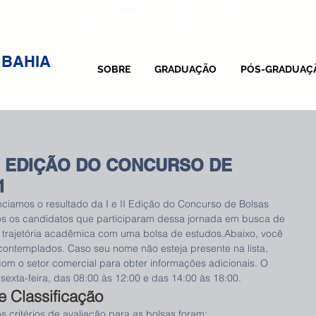
Sistema SEI
 com a FASB
Vestibular
Portal Ac
 BAHIA
SOBRE
GRADUAÇÃO
PÓS-GRADUAÇ
II EDIÇÃO DO CONCURSO DE
1
iamos o resultado da I e II Edição do Concurso de Bolsas 
s os candidatos que participaram dessa jornada em busca de 
 trajetória acadêmica com uma bolsa de estudos.Abaixo, você 
 contemplados. Caso seu nome não esteja presente na lista, 
om o setor comercial para obter informações adicionais. O 
exta-feira, das 08:00 às 12:00 e das 14:00 às 18:00.
 e Classificação
s critérios de avaliação para as bolsas foram: