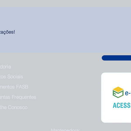
zações!
doria
tos Sociais
mentos FASB
untas Frequentes
alhe Conosco
Mantenedora: