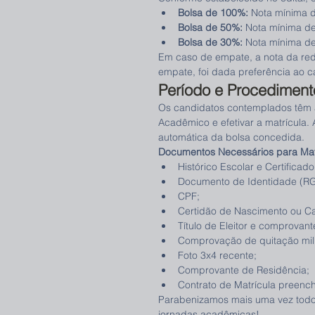
Bolsa de 100%:
 Nota mínima 
Bolsa de 50%:
 Nota mínima de
Bolsa de 30%:
 Nota mínima de
Em caso de empate, a nota da reda
empate, foi dada preferência ao c
Período e Procediment
Os candidatos contemplados têm a
Acadêmico e efetivar a matrícula.
automática da bolsa concedida.
Documentos Necessários para Mat
Histórico Escolar e Certifica
Documento de Identidade (RG
CPF;
Certidão de Nascimento ou C
Título de Eleitor e comprovante
Comprovação de quitação mili
Foto 3x4 recente;
Comprovante de Residência;
Contrato de Matrícula preench
Parabenizamos mais uma vez todo
jornadas acadêmicas!