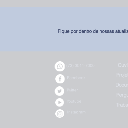
Fique por dentro de nossas atuali
Ouvi
(73) 3011-7000
Proje
Facebook
Docu
Twitter
Perg
Youtube
Trab
Instagram