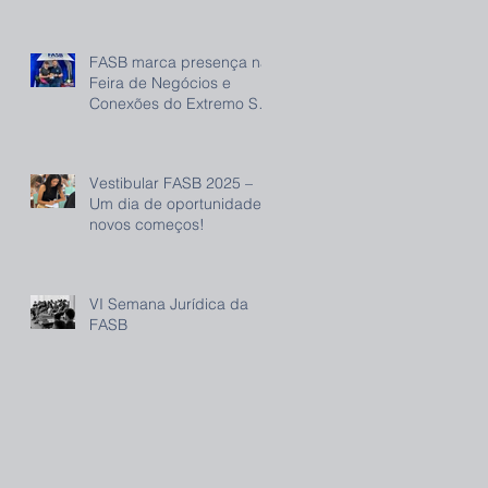
FASB marca presença na
Feira de Negócios e
Conexões do Extremo Sul
(FENEC) e reforça
compromisso com o
desenvolvimento regional
Vestibular FASB 2025 –
Um dia de oportunidade e
novos começos!
VI Semana Jurídica da
FASB