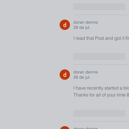
Curtir
Responder
doran dennis
28 de jul.
I read that Post and got it f
Curtir
Responder
doran dennis
28 de jul.
I have recently started a bl
Thanks for all of your time 
Curtir
Responder
doran dennis