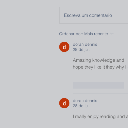
Escreva um comentário
Ordenar por:
Mais recente
doran dennis
28 de jul.
Amazing knowledge and I lik
hope they like it they why I
Curtir
Responder
doran dennis
28 de jul.
I really enjoy reading and 