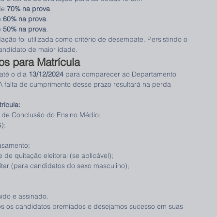
de 
70% na prova
.
 
60% na prova
.
 
50% na prova
.
ção foi utilizada como critério de desempate. Persistindo o 
andidato de maior idade.
os para Matrícula
té o dia 
13/12/2024
 para comparecer ao Departamento 
 A falta de cumprimento desse prazo resultará na perda 
rícula:
do de Conclusão do Ensino Médio;
);
asamento;
 de quitação eleitoral (se aplicável);
tar (para candidatos do sexo masculino);
ido e assinado.
s os candidatos premiados e desejamos sucesso em suas 