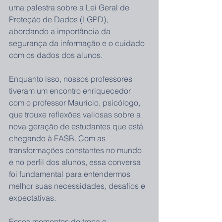
uma palestra sobre a Lei Geral de 
Proteção de Dados (LGPD), 
abordando a importância da 
segurança da informação e o cuidado 
com os dados dos alunos.
Enquanto isso, nossos professores 
tiveram um encontro enriquecedor 
com o professor Maurício, psicólogo, 
que trouxe reflexões valiosas sobre a 
nova geração de estudantes que está 
chegando à FASB. Com as 
transformações constantes no mundo 
e no perfil dos alunos, essa conversa 
foi fundamental para entendermos 
melhor suas necessidades, desafios e 
expectativas.
Esses momentos de troca e 