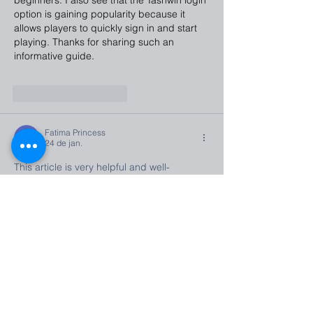
beginners. I also see that the Tashwin login 
option is gaining popularity because it 
allows players to quickly sign in and start 
playing. Thanks for sharing such an 
informative guide.
Curtir
Responder
Fatima Princess
24 de jan.
This article is very helpful and well-
structured. It explains
 Dreamexch 
, 
Dreamexch and overall usage in a simple 
and user-friendly way. I didn’t feel bored or 
overwhelmed at all. Definitely useful for 
anyone searching for 
dreamexch.ainformation.
Curtir
Responder
Mostrar mais comentários