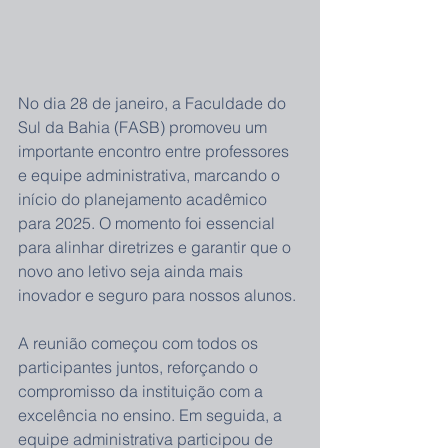
No dia 28 de janeiro, a Faculdade do 
Sul da Bahia (FASB) promoveu um 
importante encontro entre professores 
e equipe administrativa, marcando o 
início do planejamento acadêmico 
para 2025. O momento foi essencial 
para alinhar diretrizes e garantir que o 
novo ano letivo seja ainda mais 
inovador e seguro para nossos alunos.
A reunião começou com todos os 
participantes juntos, reforçando o 
compromisso da instituição com a 
excelência no ensino. Em seguida, a 
equipe administrativa participou de 