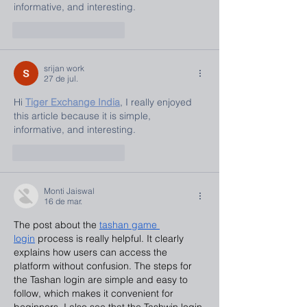
informative, and interesting.
Curtir
Responder
srijan work
27 de jul.
Hi 
Tiger Exchange India
, I really enjoyed 
this article because it is simple, 
informative, and interesting.
Curtir
Responder
Monti Jaiswal
16 de mar.
The post about the 
tashan game 
login
 process is really helpful. It clearly 
explains how users can access the 
platform without confusion. The steps for 
the Tashan login are simple and easy to 
follow, which makes it convenient for 