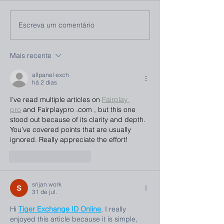
Escreva um comentário
Mais recente
allpanel exch
há 2 dias
I’ve read multiple articles on 
Fairplay 
pro
 and Fairplaypro .com , but this one 
stood out because of its clarity and depth. 
You’ve covered points that are usually 
ignored. Really appreciate the effort!
Curtir
Responder
srijan work
31 de jul.
Hi 
Tiger Exchange ID Online
, I really 
enjoyed this article because it is simple, 