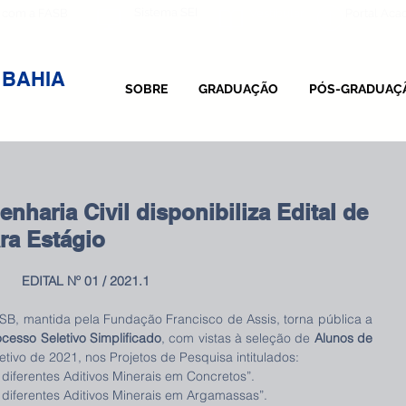
Sistema SEI
 com a FASB
Vestibular
Portal Ac
 BAHIA
SOBRE
GRADUAÇÃO
PÓS-GRADUAÇ
haria Civil disponibiliza Edital de
ra Estágio
EDITAL Nº 01 / 2021.1
B, mantida pela Fundação Francisco de Assis, torna pública a 
ocesso Seletivo Simplificado
, com vistas à seleção de 
Alunos de 
etivo de 2021, nos Projetos de Pesquisa intitulados:
 diferentes Aditivos Minerais em Concretos”.
 diferentes Aditivos Minerais em Argamassas”.