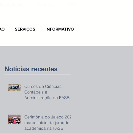
adêmico FASB
Webmail
LGPD
ÃO
SERVIÇOS
INFORMATIVO
Notícias recentes
Cursos de Ciências
Contábeis e
Administração da FASB
promovem evento sobre
IRPF 2026
Cerimônia do Jaleco 2026
marca início da jornada
acadêmica na FASB