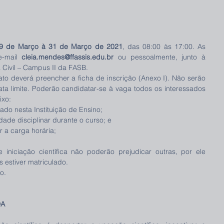
9 de Março à 31 de Março de 2021
, das 08:00 às 17:00. As 
-mail 
cleia.mendes@ffassis.edu.br
 ou pessoalmente, junto à 
 Civil – Campus II da FASB.
ato deverá preencher a ficha de inscrição (Anexo I). Não serão 
ata limite. Poderão candidatar-se à vaga todos os interessados 
ixo:
ado nesta Instituição de Ensino; 
ade disciplinar durante o curso; e
r a carga horária; 
 iniciação científica não poderão prejudicar outras, por ele 
 estiver matriculado. 
o. 
A 