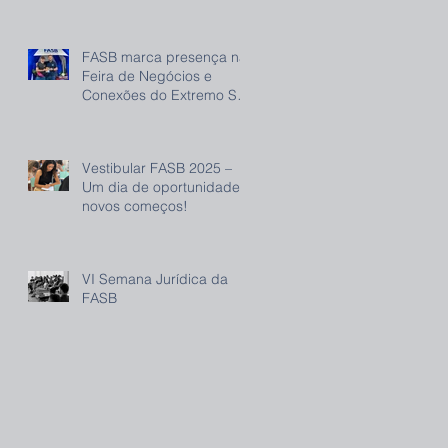
FASB marca presença na
Feira de Negócios e
Conexões do Extremo Sul
(FENEC) e reforça
compromisso com o
desenvolvimento regional
Vestibular FASB 2025 –
Um dia de oportunidade e
novos começos!
VI Semana Jurídica da
FASB