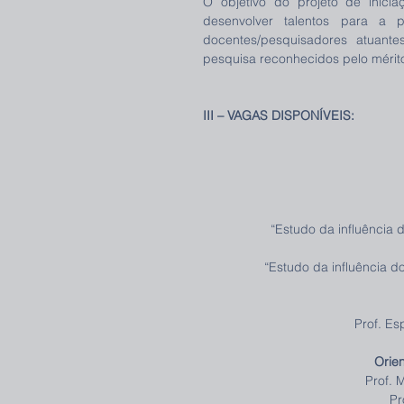
O objetivo do projeto de iniciaç
desenvolver talentos para a p
docentes/pesquisadores atuante
pesquisa reconhecidos pelo mérito 
III – VAGAS DISPONÍVEIS:
“Estudo da influência 
“Estudo da influência d
Prof. Es
Orie
Prof.
Pr