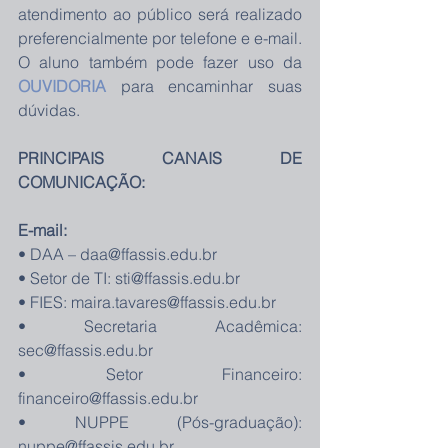
atendimento ao público será realizado 
preferencialmente por telefone e e-mail. 
O aluno também pode fazer uso da 
OUVIDORIA
 para encaminhar suas 
dúvidas.
PRINCIPAIS CANAIS DE 
COMUNICAÇÃO:
E-mail:
• DAA – daa@ffassis.edu.br
• Setor de TI: sti@ffassis.edu.br
• FIES: maira.tavares@ffassis.edu.br
• Secretaria Acadêmica: 
sec@ffassis.edu.br
• Setor Financeiro: 
financeiro@ffassis.edu.br
• NUPPE (Pós-graduação): 
nuppe@ffassis.edu.br