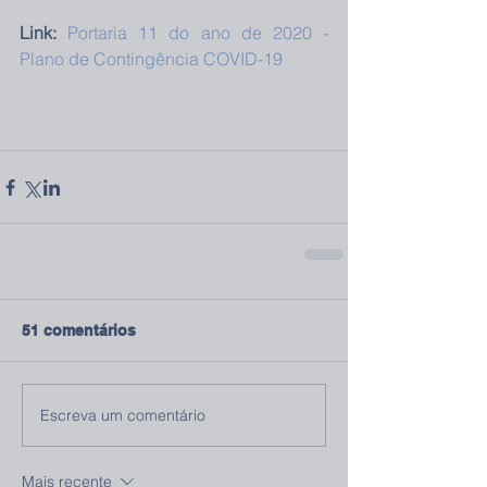
Link:
Portaria 11 do ano de 2020 - 
Plano de Contingência COVID-19
51 comentários
Escreva um comentário
Mais recente