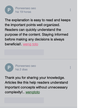
Pioneerseo seo
há 19 horas
The explanation is easy to read and keeps 
the important points well organized. 
Readers can quickly understand the 
purpose of the content. Staying informed 
before making any decisions is always 
beneficial!. 
weng toto
Curtir
Responder
Pioneerseo seo
há 2 dias
Thank you for sharing your knowledge. 
Articles like this help readers understand 
important concepts without unnecessary 
complexity!.. 
wengtoto
Curtir
Responder