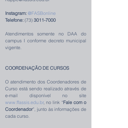
Instagram:
@FASBonline
Telefone:
 (73) 
3011-7000
Atendimentos somente no DAA do 
campus I conforme decreto municipal 
vigente.
COORDENAÇÃO DE CURSOS
O atendimento dos Coordenadores de 
Curso está sendo realizado através de 
e-mail disponível no site 
www.ffassis.edu.br
, no link “
Fale com o 
Coordenador
”, junto às informações de 
cada curso.