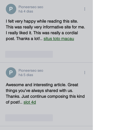
Pioneerseo seo
há 4 dias
I felt very happy while reading this site. 
This was really very informative site for me. 
I really liked it. This was really a cordial 
post. Thanks a lot!.. 
situs toto macau
Curtir
Responder
Pioneerseo seo
há 5 dias
Awesome and interesting article. Great 
things you've always shared with us. 
Thanks. Just continue composing this kind 
of post!.. 
slot 4d
Curtir
Responder