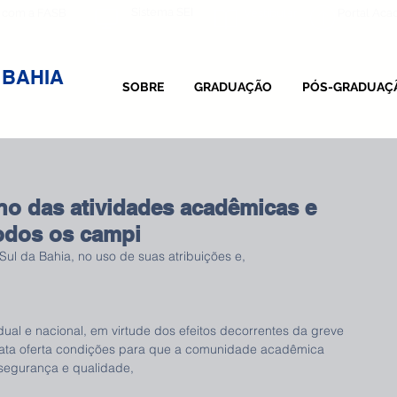
Sistema SEI
 com a FASB
Vestibular
Portal Ac
 BAHIA
SOBRE
GRADUAÇÃO
PÓS-GRADUAÇ
no das atividades acadêmicas e
todos os campi
Sul da Bahia, no uso de suas atribuições e,
al e nacional, em virtude dos efeitos decorrentes da greve 
data oferta condições para que a comunidade acadêmica 
segurança e qualidade, 