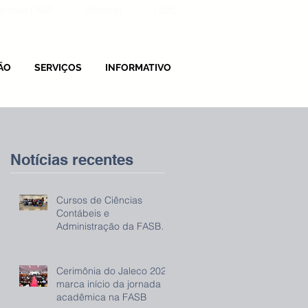
adêmico FASB
Webmail
LGPD
ÃO
SERVIÇOS
INFORMATIVO
Notícias recentes
Cursos de Ciências
Contábeis e
Administração da FASB
promovem evento sobre
IRPF 2026
Cerimônia do Jaleco 2026
marca início da jornada
acadêmica na FASB