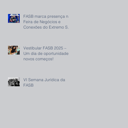
FASB marca presença na
Feira de Negócios e
Conexões do Extremo Sul
(FENEC) e reforça
compromisso com o
desenvolvimento regional
Vestibular FASB 2025 –
Um dia de oportunidade e
novos começos!
VI Semana Jurídica da
FASB