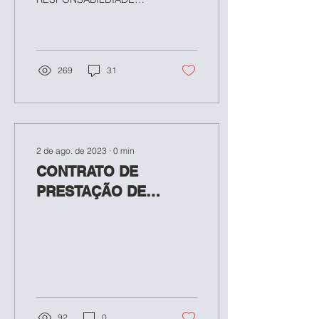
SOCIAL da FASB, que tem
por objetivo oportunizar
aos estudantes de
TEIXEIRA DE...
269
31
2 de ago. de 2023
∙
0
min
CONTRATO DE
PRESTAÇÃO DE
SERVIÇOS
EDUCACIONAIS PARA
O EXERCÍCIO DE
2023/2
92
0